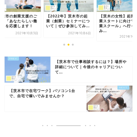
茨木市の創業支援のご
【2022年】茨木市の起
【茨木の女性】起業
内】「あなたらしい働
業（創業）セミナーにつ
業スタートに向けて
方」を応援します！
いて｜ぜひ参加してみ...
業スクール」へ行っ
み...
2021年10月3日
2021年10月6日
2021年10
【茨木市で仕事相談するには？】場所や
詳細について｜今後のキャリアについ
て...
【茨木市で在宅ワーク】パソコン1台
で、自宅で稼いでみませんか？