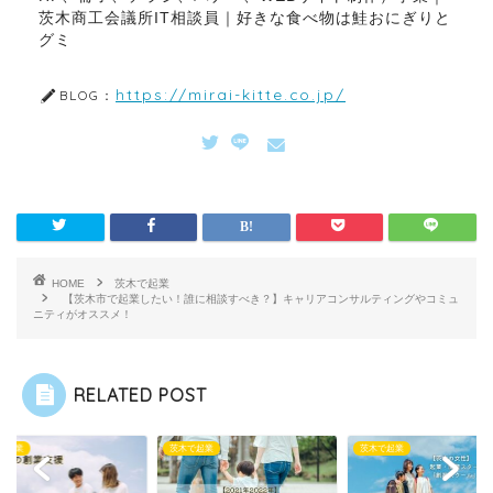
茨木商工会議所IT相談員｜好きな食べ物は鮭おにぎりと
グミ
https://mirai-kitte.co.jp/
BLOG：
HOME
茨木で起業
【茨木市で起業したい！誰に相談すべき？】キャリアコンサルティングやコミュ
ニティがオススメ！
RELATED POST
で起業
茨木で起業
茨木で起業