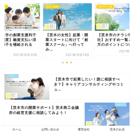
で起業
茨木で起業
茨木市で仕事
茨木市の創業支援利子
【茨木の女性】起業・開
【茨木市のチラシ制
給制度】融資支払い済
業スタートに向けて「創
社】おすすめ一覧と
の利子を補給される
業スクール」へ行って
方のポイントについ
.
み...
2021年1
2021年10月20日
2021年10月14日
【茨木市で起業したい！誰に相談すべ
き？】キャリアコンサルティングやコミ
ュ...
【茨木市の開業サポート】茨木商工会議
所の経営支援に相談してみよう！
ホーム
お問い合わせ
運営会社
茨木のお店