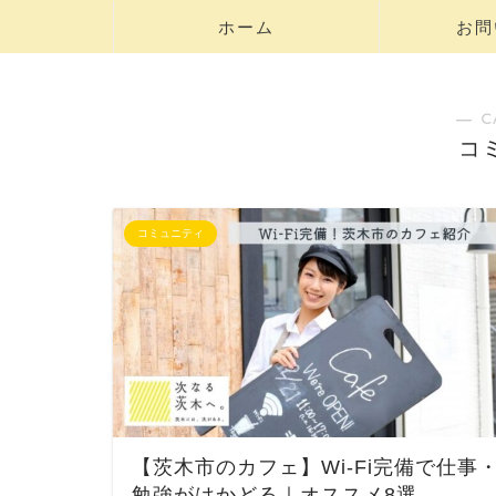
ホーム
お問
― C
コ
コミュニティ
【茨木市のカフェ】Wi-Fi完備で仕事
勉強がはかどる｜オススメ8選