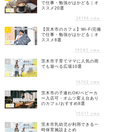
で仕事・勉強がはかどる｜オ
ススメ20選
24196
view
【茨木市のカフェ】Wi-Fi完備
3
で仕事・勉強がはかどる｜オ
ススメ8選
19085
view
茨木市子育てママに人気の雨
4
でも遊べる広場10選
16762
view
茨木市の子連れOK/ベビーカ
5
ー入店可・オムツ変え台あり
のカフェ/おすすめ8選
15017
view
茨木市乳幼児が利用できる一
6
時保育施設まとめ