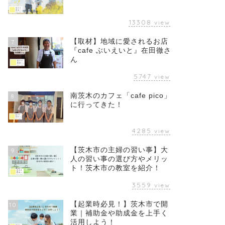
13308
view
【取材】地域に愛されるお店
7
『cafe ぶいえいと』在田徹さ
ん
5747
view
南茨木のカフェ「cafe pico」
8
に行ってきた！
4285
view
【茨木市の主婦の習い事】大
9
人の習い事の選び方やメリッ
ト！茨木市の教室を紹介！
3559
view
【起業時必見！】茨木市で開
10
業｜補助金や助成金を上手く
活用しよう！