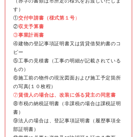
（赤字の書類は市所定の様式をお渡しいたしま
す）
①
交付申請書（様式第１号
）
②
収支予算書
③
事業計画書
④建物の登記事項証明書又は賃貸借契約書のコ
ピー
⑤工事の見積書（工事の明細が記載されている
もの）
⑥施工前の物件の現況図面および施工予定箇所
の写真(１０枚程）
⑦
賃借人の場合は、改装に係る貸主の同意書
⑧市税の納税証明書（非課税の場合は課税証明
書）
⑨法人の場合は、登記事項証明書（履歴事項全
部証明書）