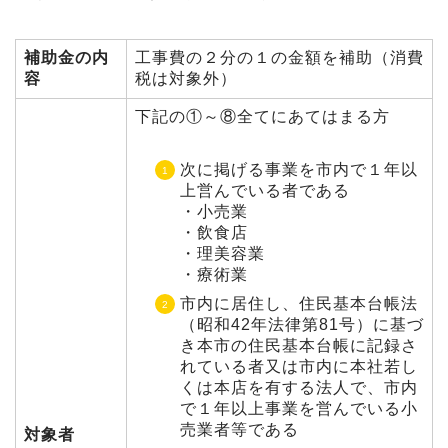
補助金の内
工事費の２分の１の金額を補助（消費
容
税は対象外）
下記の①～⑧全てにあてはまる方
次に掲げる事業を市内で１年以
上営んでいる者である
・小売業
・飲食店
・理美容業
・療術業
市内に居住し、住民基本台帳法
（昭和42年法律第81号）に基づ
き本市の住民基本台帳に記録さ
れている者又は市内に本社若し
くは本店を有する法人で、市内
で１年以上事業を営んでいる小
売業者等である
対象者