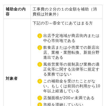
補助金の内
工事費の２分の１の金額を補助（消
容
費税は対象外）
下記の①～⑧全てにあてはまる方
出店予定地域が商店街内または
中心市街地である
飲食店または小売業での新店出
店、業種・業態転換、新規分野
進出である
風俗営業等の規制及び業務の適
正化等に関する法律等に規定す
る業務ではない
対象者
この補助金を受けたことがな
い。もしくは前回の利用から10
年以上経過している
店舗面積が200㎡未満である
市税を滞納していない