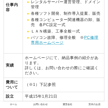
レンタルサーバー運営管理、ドメイン
仕事内
管理
容
各種ソフト開発、制作導入提案、販売
各種コンピューター関連機器の卸、販
売 各PC設定一式
ＬＡＮ構築、工事全般一式
パソコン故障、修理全般 ※
PC修理
専用ホームページ
ホームページにて、納品事例の紹介があ
ります。
実績
詳しくは、お問い合わせの際にご確認く
ださい。
費用に
（※1）下記参照
ついて
設立
平成15年1月21日
ホーム
お問い合わせ
運営会社
茨木のお店
TEL
072-621-8401